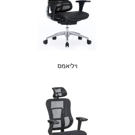
ויליאמס