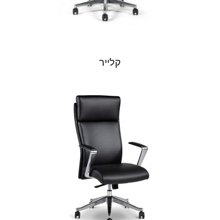
קלייר