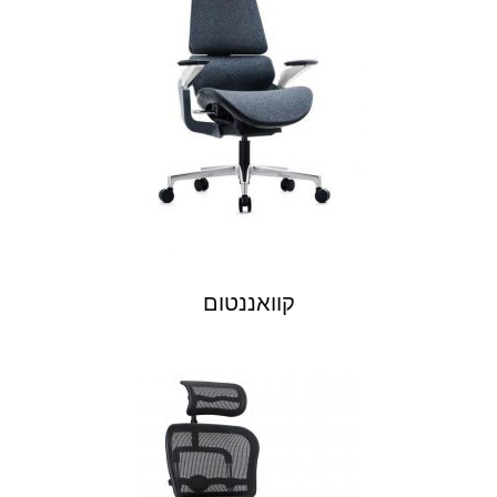
קוואננטום